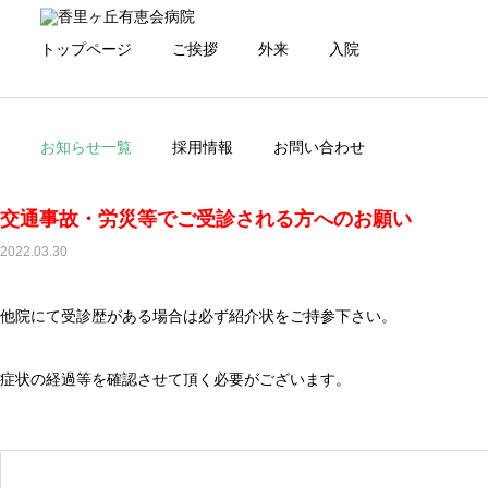
トップページ
ご挨拶
外来
入院
お知らせ一覧
採用情報
お問い合わせ
交通事故・労災等でご受診される方へのお願い
2022.03.30
初診・再診の方へ
外来について
他院にて受診歴がある場合は必ず紹介状をご持参下さい。
医師紹介
看護部紹介
症状の経過等を確認させて頂く必要がございます。